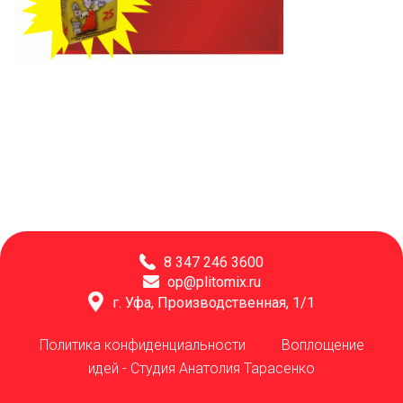
8 347 246 3600
op@plitomix.ru
г. Уфа, Производственная, 1/1
Политика конфиденциальности
Воплощение
идей -
Студия Анатолия Тарасенко