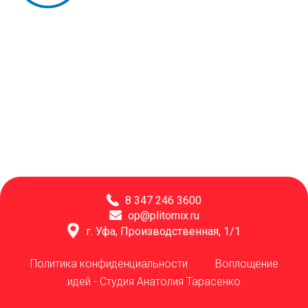
8 347 246 3600
op@plitomix.ru
г. Уфа, Производственная, 1/1
Политика конфиденциальности
Воплощение
идей -
Студия Анатолия Тарасенко