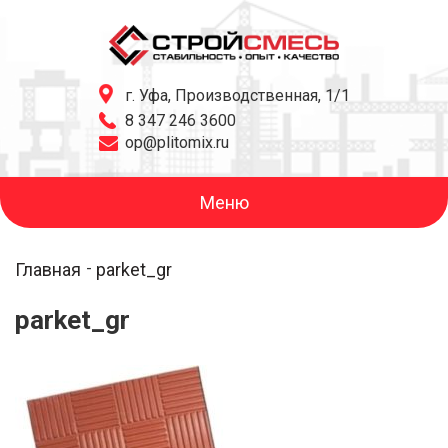
г. Уфа, Производственная, 1/1
8 347 246 3600
op@plitomix.ru
Меню
Главная
parket_gr
parket_gr