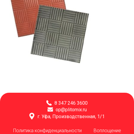
8 347 246 3600
op@plitomix.ru
г. Уфа, Производственная, 1/1
Политика конфиденциальности
Воплощение