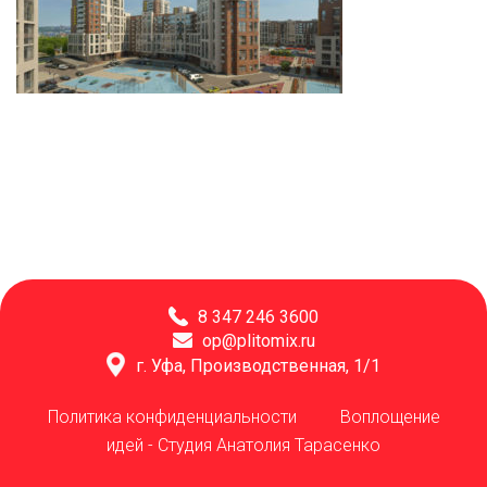
8 347 246 3600
op@plitomix.ru
г. Уфа, Производственная, 1/1
Политика конфиденциальности
Воплощение
идей -
Студия Анатолия Тарасенко