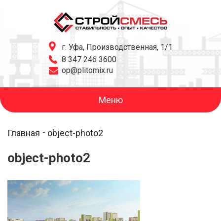
г. Уфа, Производственная, 1/1
8 347 246 3600
op@plitomix.ru
Меню
Главная
object-photo2
object-photo2