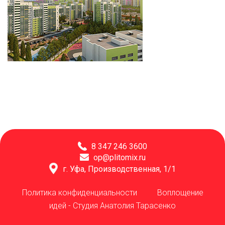
8 347 246 3600
op@plitomix.ru
г. Уфа, Производственная, 1/1
Политика конфиденциальности
Воплощение
идей -
Студия Анатолия Тарасенко