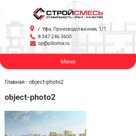
г. Уфа, Производственная, 1/1
8 347 246 3600
op@plitomix.ru
Меню
Главная
object-photo2
object-photo2