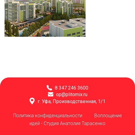
8 347 246 3600
op@plitomix.ru
г. Уфа, Производственная, 1/1
Политика конфиденциальности
Воплощение
идей -
Студия Анатолия Тарасенко