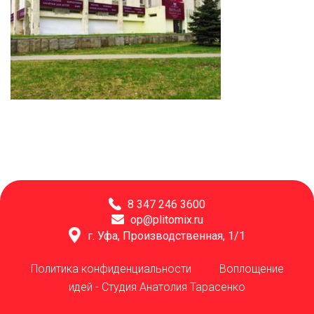
8 347 246 3600
op@plitomix.ru
г. Уфа, Производственная, 1/1
Политика конфиденциальности
Воплощение
идей -
Студия Анатолия Тарасенко