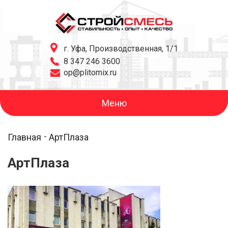
г. Уфа, Производственная, 1/1
8 347 246 3600
op@plitomix.ru
Меню
Главная
АртПлаза
АртПлаза