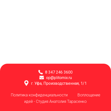
8 347 246 3600
op@plitomix.ru
г. Уфа, Производственная, 1/1
Политика конфиденциальности
Воплощение
идей -
Студия Анатолия Тарасенко