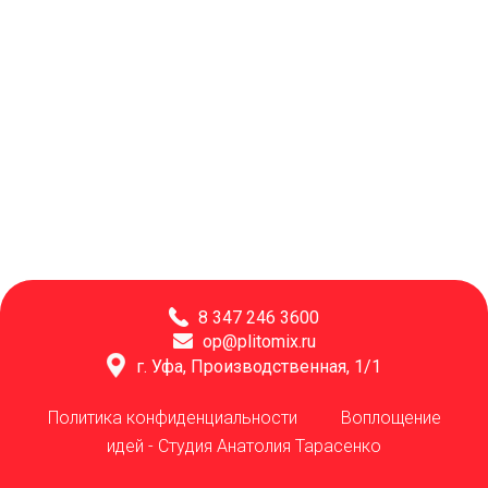
8 347 246 3600
op@plitomix.ru
г. Уфа, Производственная, 1/1
Политика конфиденциальности
Воплощение
идей -
Студия Анатолия Тарасенко