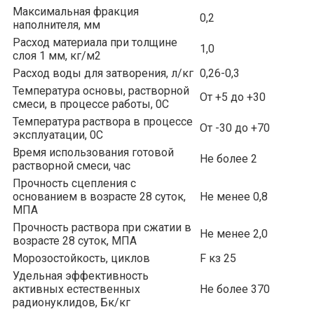
Максимальная фракция
0,2
наполнителя, мм
Расход материала при толщине
1,0
слоя 1 мм, кг/м2
Расход воды для затворения, л/кг
0,26-0,3
Температура основы, растворной
От +5 до +30
смеси, в процессе работы, 0С
Температура раствора в процессе
От -30 до +70
эксплуатации, 0С
Время использования готовой
Не более 2
растворной смеси, час
Прочность сцепления с
основанием в возрасте 28 суток,
Не менее 0,8
МПА
Прочность раствора при сжатии в
Не менее 2,0
возрасте 28 суток, МПА
Морозостойкость, циклов
F кз 25
Удельная эффективность
активных естественных
Не более 370
радионуклидов, Бк/кг