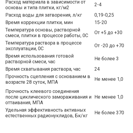
Расход материала в зависимости от
2-4
основы и типа плитки, кг/м2
Расход воды для затворения, л/кг
0,19-0,25
Время коррекции плитки, мин
15-20
Температура основы, растворной
От +5 до +30
смеси, плитки в процессе работы, 0С
Температура раствора в процессе
От -20 до +70
эксплуатации, 0С
Время использования готовой
Не более 3
растворной смеси, час
Время схватывания раствора, час
24
Прочность сцепления с основанием в
Не менее 1,0
возрасте 28 суток, МПА
Прочность клеевого соединения
после циклического замораживания и
Не менее 1,0
оттаивания, МПА
Удельная эффективность активных
Не более 370
естественных радионуклидов, Бк/кг