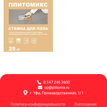
8 347 246 3600
op@plitomix.ru
г. Уфа, Производственная, 1/1
Политика конфиденциальности
Воплощение