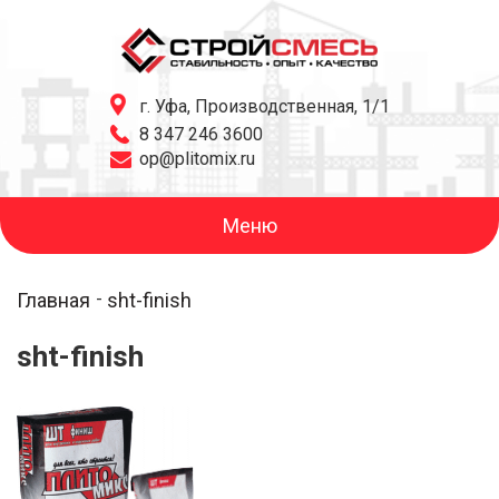
г. Уфа, Производственная, 1/1
8 347 246 3600
op@plitomix.ru
Меню
Главная
sht-finish
sht-finish