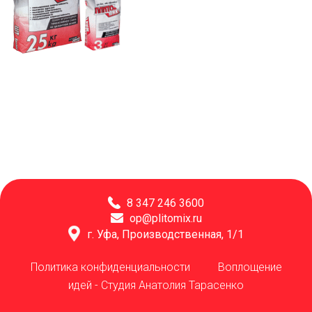
8 347 246 3600
op@plitomix.ru
г. Уфа, Производственная, 1/1
Политика конфиденциальности
Воплощение
идей -
Студия Анатолия Тарасенко