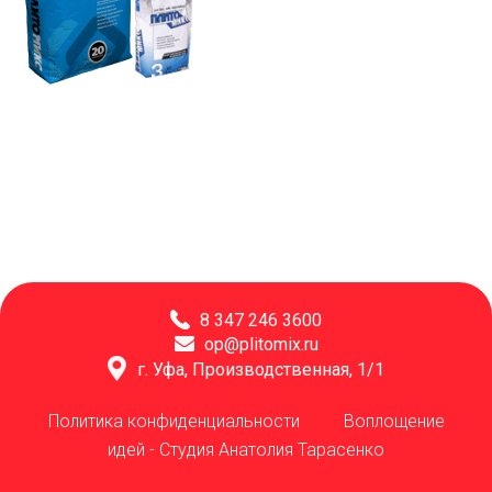
8 347 246 3600
op@plitomix.ru
г. Уфа, Производственная, 1/1
Политика конфиденциальности
Воплощение
идей -
Студия Анатолия Тарасенко