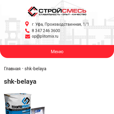
г. Уфа, Производственная, 1/1
8 347 246 3600
op@plitomix.ru
Меню
Главная
shk-belaya
shk-belaya