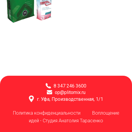
8 347 246 3600
op@plitomix.ru
г. Уфа, Производственная, 1/1
Политика конфиденциальности
Воплощение
идей -
Студия Анатолия Тарасенко