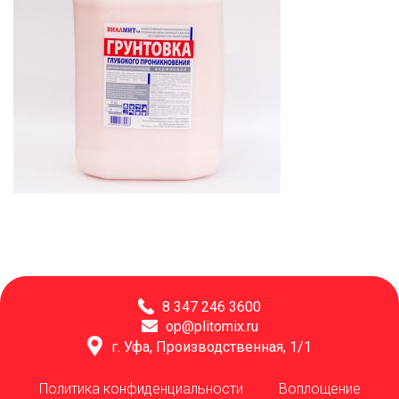
8 347 246 3600
op@plitomix.ru
г. Уфа, Производственная, 1/1
Политика конфиденциальности
Воплощение